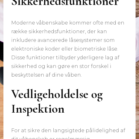
Sikkerhedsfunktioner
Moderne våbenskabe kommer ofte med en
række sikkerhedsfunktioner, der kan
inkludere avancerede låsesystemer som
elektroniske koder eller biometriske låse.
Disse funktioner tilbyder yderligere lag af
sikkerhed og kan gøre en stor forskel i
beskyttelsen af dine våben.
Vedligeholdelse og
Inspektion
For at sikre den langsigtede pålidelighed af