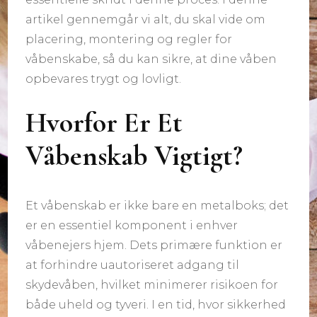
artikel gennemgår vi alt, du skal vide om
placering, montering og regler for
våbenskabe, så du kan sikre, at dine våben
opbevares trygt og lovligt.
Hvorfor Er Et
Våbenskab Vigtigt?
Et våbenskab er ikke bare en metalboks; det
er en essentiel komponent i enhver
våbenejers hjem. Dets primære funktion er
at forhindre uautoriseret adgang til
skydevåben, hvilket minimerer risikoen for
både uheld og tyveri. I en tid, hvor sikkerhed