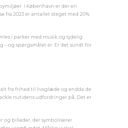
bymiljøer. I København er der en
e fra 2023 er antallet steget med 20%.
mles i parker med musik og tydelig
ng – og spørgsmålet er: Er det sundt for
lt fra frihed til livsglæde og endda de
ackle nutidens udfordringer på. Det er
r og billeder, der symboliserer