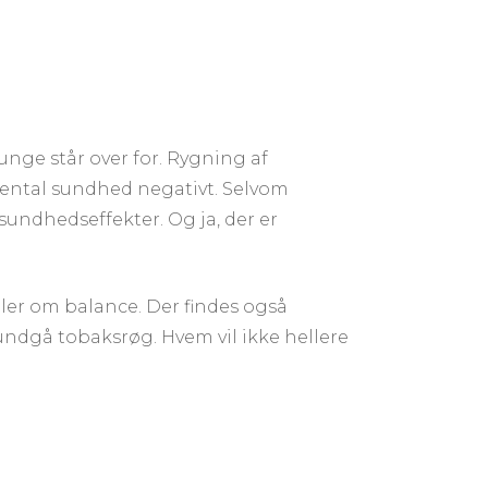
ge står over for. Rygning af
mental sundhed negativt. Selvom
undhedseffekter. Og ja, der er
dler om balance. Der findes også
 undgå tobaksrøg. Hvem vil ikke hellere