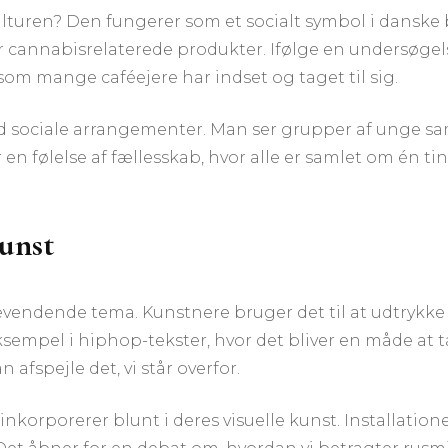
ulturen? Den fungerer som et socialt symbol i danske 
er cannabisrelaterede produkter. Ifølge en undersøgels
 som mange caféejere har indset og taget til sig.
d sociale arrangementer. Man ser grupper af unge sa
 en følelse af fællesskab, hvor alle er samlet om én ti
unst
evendende tema. Kunstnere bruger det til at udtrykke a
empel i hiphop-tekster, hvor det bliver en måde at t
afspejle det, vi står overfor.
nkorporerer blunt i deres visuelle kunst. Installatione