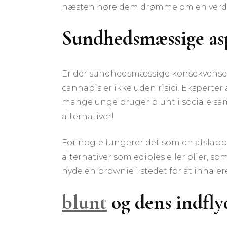
næsten høre dem drømme om en verden, 
Sundhedsmæssige asp
Er der sundhedsmæssige konsekvenser v
cannabis er ikke uden risici. Ekspert
mange unge bruger blunt i sociale samm
alternativer!
For nogle fungerer det som en afslappe
alternativer som edibles eller olier, 
nyde en brownie i stedet for at inhaler
blunt
og dens indfl