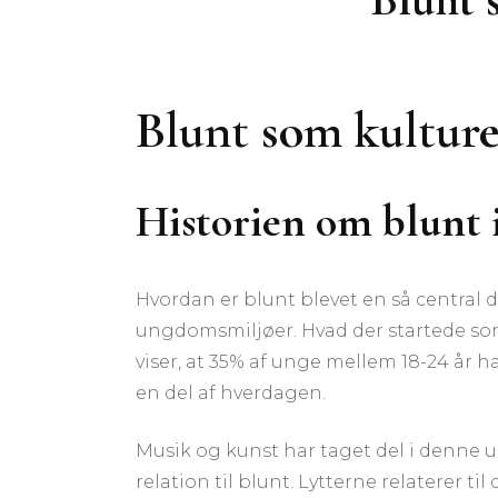
Blunt som kultur
Historien om blunt
Hvordan er blunt blevet en så central d
ungdomsmiljøer. Hvad der startede som
viser, at 35% af unge mellem 18-24 år 
en del af hverdagen.
Musik og kunst har taget del i denne u
relation til blunt. Lytterne relaterer ti