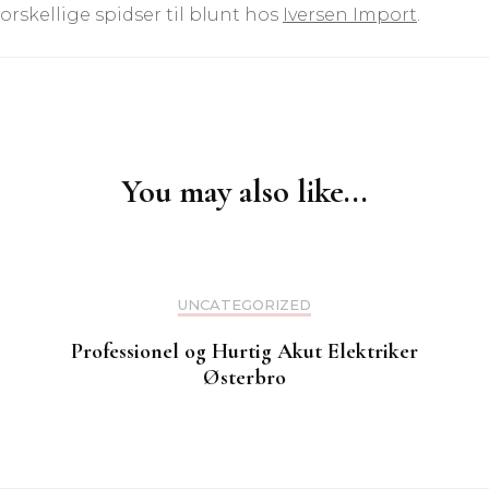
orskellige spidser til blunt hos
Iversen Import
.
You may also like...
UNCATEGORIZED
Professionel og Hurtig Akut Elektriker
Østerbro