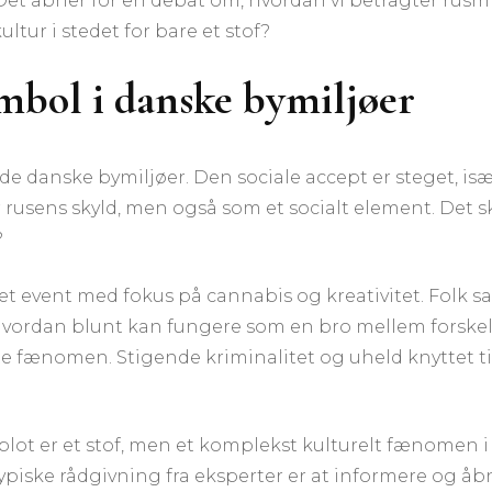
Det åbner for en debat om, hvordan vi betragter rusmi
ltur i stedet for bare et stof?
ymbol i danske bymiljøer
 de danske bymiljøer. Den sociale accept er steget, isæ
 rusens skyld, men også som et socialt element. Det 
?
et event med fokus på cannabis og kreativitet. Folk s
, hvordan blunt kan fungere som en bro mellem forskell
e fænomen. Stigende kriminalitet og uheld knyttet til r
e blot er et stof, men et komplekst kulturelt fænomen
iske rådgivning fra eksperter er at informere og åbne