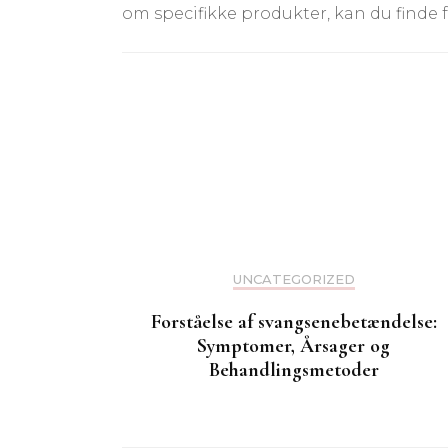
om specifikke produkter, kan du finde f
Post
Navigation
UNCATEGORIZED
Forståelse af svangsenebetændelse:
Symptomer, Årsager og
Behandlingsmetoder