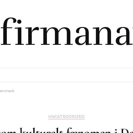
firmana
 Danmark
UNCATEGORIZED
som kulturelt fænomen i 