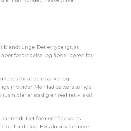
dler i samfundet. Måske vi skal
r blandt unge. Det er tydeligt, at
skaber forbindelser og åbner døren for
amledes for at dele tanker og
ige individer. Men lad os være ærlige;
usmidler er stadig en realitet, vi skal
 i Danmark. Det former både vores
 op for dialog. Hvis du vil vide mere