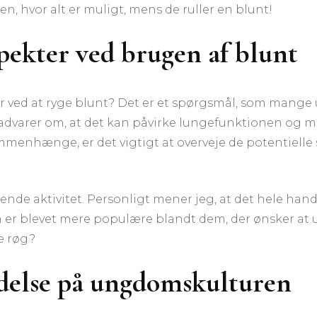
hvor alt er muligt, mens de ruller en blunt!
ekter ved brugen af blunt
ed at ryge blunt? Det er et spørgsmål, som mange un
er advarer om, at det kan påvirke lungefunktionen og 
enhænge, er det vigtigt at overveje de potentielle s
nde aktivitet. Personligt mener jeg, at det hele han
som er blevet mere populære blandt dem, der ønsker at
e røg?
ydelse på ungdomskulturen