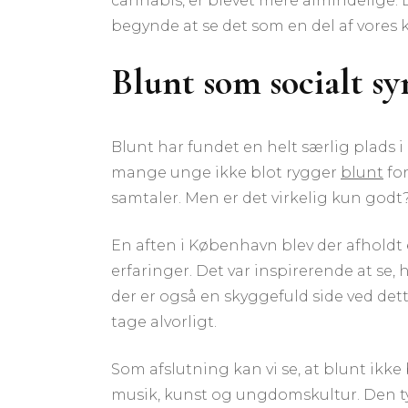
cannabis, er blevet mere almindelige. 
begynde at se det som en del af vores ku
Blunt som socialt s
Blunt har fundet en helt særlig plads i
mange unge ikke blot rygger
blunt
for
samtaler. Men er det virkelig kun godt
En aften i København blev der afholdt 
erfaringer. Det var inspirerende at se
der er også en skyggefuld side ved dett
tage alvorligt.
Som afslutning kan vi se, at blunt ikk
musik, kunst og ungdomskultur. Den typ